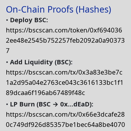
On-Chain Proofs (Hashes)
•
Deploy BSC:
https://bscscan.com/token/0xf694036
2ee48e2545b752257feb2092a0a90373
7
•
Add Liquidity (BSC):
https://bscscan.com/tx/0x3a83e3be7c
1a2d95a04e2763ce043c3616133bc1f1
89dcaa6f196ab67489f48c
•
LP Burn (BSC → 0x…dEaD):
https://bscscan.com/tx/0x66e3dcafe28
0c749df926d85357be1bec64a8be4070