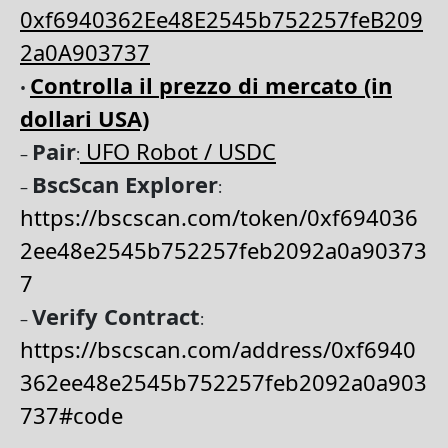
0xf6940362Ee48E2545b752257feB209
2a0A903737
Controlla il prezzo di mercato (in
•
dollari USA)
Pair
UFO Robot / USDC
–
:
BscScan Explorer
–
:
https://bscscan.com/token/0xf694036
2ee48e2545b752257feb2092a0a90373
7
Verify Contract
–
:
https://bscscan.com/address/0xf6940
362ee48e2545b752257feb2092a0a903
737#code