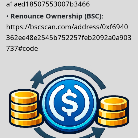
a1aed18507553007b3466
•
Renounce Ownership (BSC):
https://bscscan.com/address/0xf6940
362ee48e2545b752257feb2092a0a903
737#code