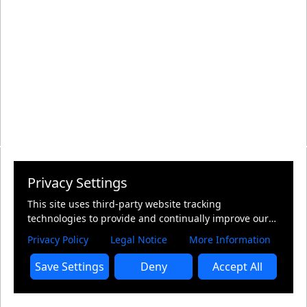
Privacy Settings
This site uses third-party website tracking
technologies to provide and continually improve our
services, and to display advertisements according to
Privacy Policy
Legal Notice
More Information
users' interests. I agree and may revoke or change my
consent at any time with effect for the future.
Save Settings
Deny
Accept All