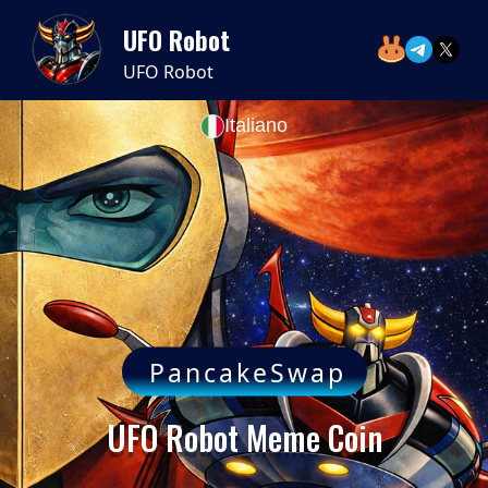
UFO Robot
UFO Robot
Italiano
PancakeSwap
UFO Robot Meme Coin