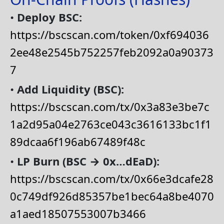
•
Deploy BSC:
https://bscscan.com/token/0xf694036
2ee48e2545b752257feb2092a0a90373
7
•
Add Liquidity (BSC):
https://bscscan.com/tx/0x3a83e3be7c
1a2d95a04e2763ce043c3616133bc1f1
89dcaa6f196ab67489f48c
•
LP Burn (BSC → 0x…dEaD):
https://bscscan.com/tx/0x66e3dcafe28
0c749df926d85357be1bec64a8be4070
a1aed18507553007b3466