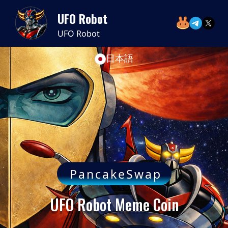
UFO Robot
UFO Robot
日本語
PancakeSwap
UFO Robot Meme Coin