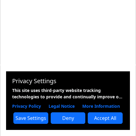
Privacy Settings
This site uses third-party website tracking
technologies to provide and continually improve our
services, and to display advertisements according to
Privacy Policy
Legal Notice
More Information
users' interests. I agree and may revoke or change
my consent at any time with effect for the future.
Save Settings
Deny
Accept All