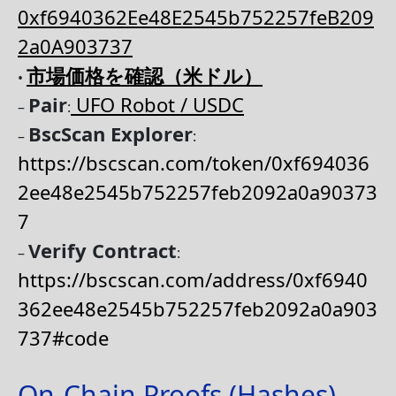
0xf6940362Ee48E2545b752257feB209
2a0A903737
市場価格を確認（米ドル）
•
Pair
UFO Robot / USDC
–
:
BscScan Explorer
–
:
https://bscscan.com/token/0xf694036
2ee48e2545b752257feb2092a0a90373
7
Verify Contract
–
:
https://bscscan.com/address/0xf6940
362ee48e2545b752257feb2092a0a903
737#code
On-Chain Proofs (Hashes)