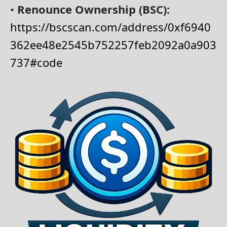
•
Renounce Ownership (BSC):
https://bscscan.com/address/0xf6940
362ee48e2545b752257feb2092a0a903
737#code